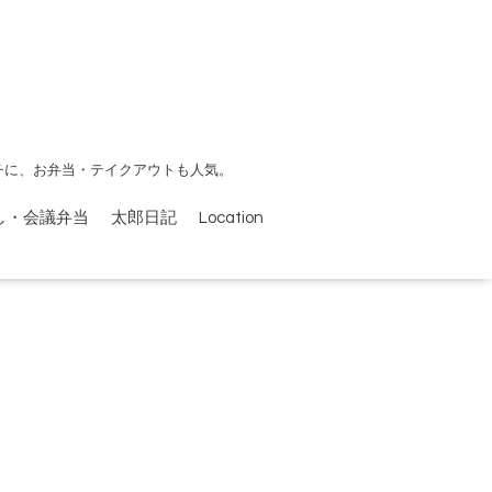
チに、お弁当・テイクアウトも人気。
し・会議弁当
太郎日記
Location