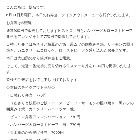
こんにちは、飯名です。
8月11日月曜日、本日のお弁当・テイクアウトメニューを紹介いたします。
お弁当は5種類。
通常930円で販売しておりますビストロ弁当とハンバーグ＆ローストビーフ
弁当をアレンジをして770円で提供しております。
日替わり弁当はあさりと枝豆のご飯、黒ムツの幽庵みそ焼、サーモンの照り
焼き、カニクリームコロッケ、ローストビーフを盛り込んだお弁当です。
本日は大山鶏のから揚げ弁当もご用意。
そして、最近一番最初に売り切れる牛ステーキ丼を1100円で提供いたしま
す。
皆様のご来店をお待ち申し上げております
◇本日のテイクアウト商品◇
・日替わり弁当 770円
（あさりと枝豆のご飯・ローストビーフ・サーモンの照り焼き・黒ムツの
幽庵みそ焼・カニクリームコロッケ・他）
・ビストロ弁当アレンジバージョン 770円
・ハンバーグ＆ローストビーフ弁当 770円
・大山鶏のから揚げ弁当 7000円