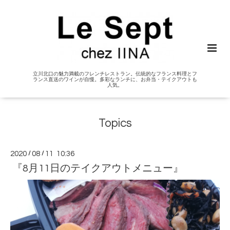
立川北口の魅力満載のフレンチレストラン。伝統的なフランス料理とフ
ランス直送のワインが自慢。多彩なランチに、お弁当・テイクアウトも
人気。
Topics
2020
/
08
/
11 10:36
『8月11日のテイクアウトメニュー』