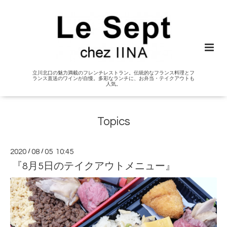
立川北口の魅力満載のフレンチレストラン。伝統的なフランス料理とフ
ランス直送のワインが自慢。多彩なランチに、お弁当・テイクアウトも
人気。
Topics
2020
/
08
/
05 10:45
『8月5日のテイクアウトメニュー』