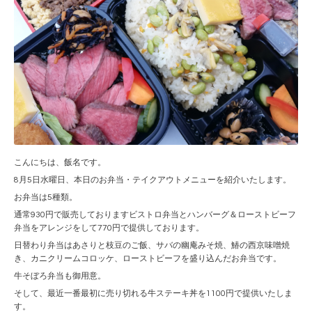
こんにちは、飯名です。
8月5日水曜日、本日のお弁当・テイクアウトメニューを紹介いたします。
お弁当は5種類。
通常930円で販売しておりますビストロ弁当とハンバーグ＆ローストビーフ
弁当をアレンジをして770円で提供しております。
日替わり弁当はあさりと枝豆のご飯、サバの幽庵みそ焼、鰆の西京味噌焼
き、カニクリームコロッケ、ローストビーフを盛り込んだお弁当です。
牛そぼろ弁当も御用意。
そして、最近一番最初に売り切れる牛ステーキ丼を1100円で提供いたしま
す。