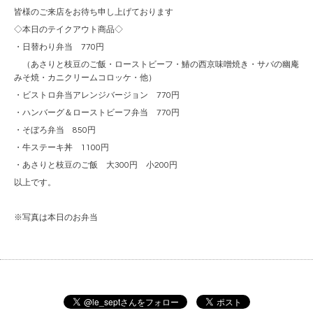
皆様のご来店をお待ち申し上げております
◇本日のテイクアウト商品◇
・日替わり弁当 770円
（あさりと枝豆のご飯・ローストビーフ・鰆の西京味噌焼き・サバの幽庵
みそ焼・カニクリームコロッケ・他）
・ビストロ弁当アレンジバージョン 770円
・ハンバーグ＆ローストビーフ弁当 770円
・そぼろ弁当 850円
・牛ステーキ丼 1100円
・あさりと枝豆のご飯 大300円 小200円
以上です。
※写真は本日のお弁当