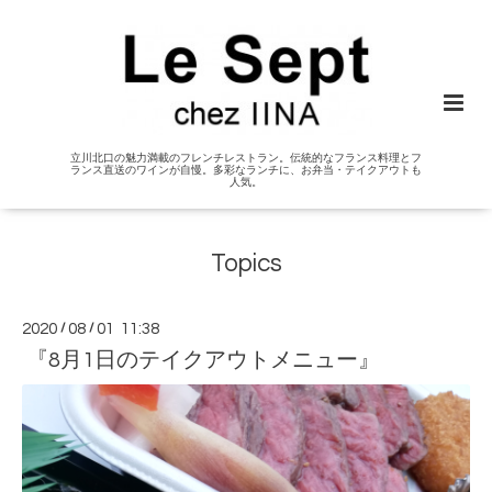
立川北口の魅力満載のフレンチレストラン。伝統的なフランス料理とフ
ランス直送のワインが自慢。多彩なランチに、お弁当・テイクアウトも
人気。
Topics
2020
/
08
/
01 11:38
『8月1日のテイクアウトメニュー』