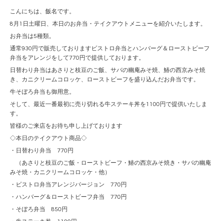
こんにちは、飯名です。
8月1日土曜日、本日のお弁当・テイクアウトメニューを紹介いたします。
お弁当は5種類。
通常930円で販売しておりますビストロ弁当とハンバーグ＆ローストビーフ
弁当をアレンジをして770円で提供しております。
日替わり弁当はあさりと枝豆のご飯、サバの幽庵みそ焼、鰆の西京みそ焼
き、カニクリームコロッケ、ローストビーフを盛り込んだお弁当です。
牛そぼろ弁当も御用意。
そして、最近一番最初に売り切れる牛ステーキ丼を1100円で提供いたしま
す。
皆様のご来店をお待ち申し上げております
◇本日のテイクアウト商品◇
・日替わり弁当 770円
（あさりと枝豆のご飯・ローストビーフ・鰆の西京みそ焼き・サバの幽庵
みそ焼・カニクリームコロッケ・他）
・ビストロ弁当アレンジバージョン 770円
・ハンバーグ＆ローストビーフ弁当 770円
・そぼろ弁当 850円