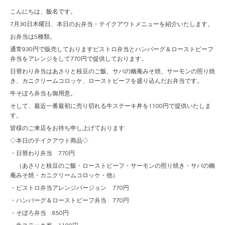
こんにちは、飯名です。
7月30日木曜日、本日のお弁当・テイクアウトメニューを紹介いたします。
お弁当は5種類。
通常930円で販売しておりますビストロ弁当とハンバーグ＆ローストビーフ
弁当をアレンジをして770円で提供しております。
日替わり弁当はあさりと枝豆のご飯、サバの幽庵みそ焼、サーモンの照り焼
き、カニクリームコロッケ、ローストビーフを盛り込んだお弁当です。
牛そぼろ弁当も御用意。
そして、最近一番最初に売り切れる牛ステーキ丼を1100円で提供いたしま
す。
皆様のご来店をお待ち申し上げております
◇本日のテイクアウト商品◇
・日替わり弁当 770円
（あさりと枝豆のご飯・ローストビーフ・サーモンの照り焼き・サバの幽
庵みそ焼・カニクリームコロッケ・他）
・ビストロ弁当アレンジバージョン 770円
・ハンバーグ＆ローストビーフ弁当 770円
・そぼろ弁当 850円