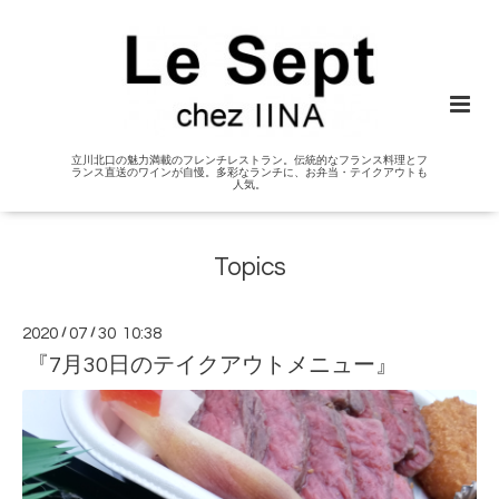
立川北口の魅力満載のフレンチレストラン。伝統的なフランス料理とフ
ランス直送のワインが自慢。多彩なランチに、お弁当・テイクアウトも
人気。
Topics
2020
/
07
/
30 10:38
『7月30日のテイクアウトメニュー』