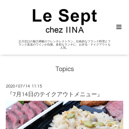
立川北口の魅力満載のフレンチレストラン。伝統的なフランス料理とフ
ランス直送のワインが自慢。多彩なランチに、お弁当・テイクアウトも
人気。
Topics
2020
/
07
/
14 11:15
『7月14日のテイクアウトメニュー』