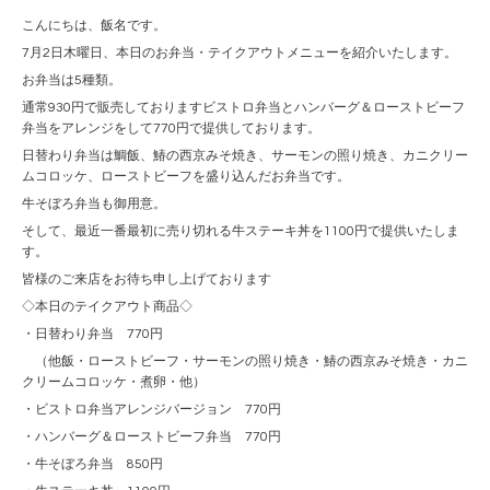
こんにちは、飯名です。
7月2日木曜日、本日のお弁当・テイクアウトメニューを紹介いたします。
お弁当は5種類。
通常930円で販売しておりますビストロ弁当とハンバーグ＆ローストビーフ
弁当をアレンジをして770円で提供しております。
日替わり弁当は鯛飯、鰆の西京みそ焼き、サーモンの照り焼き、カニクリー
ムコロッケ、ローストビーフを盛り込んだお弁当です。
牛そぼろ弁当も御用意。
そして、最近一番最初に売り切れる牛ステーキ丼を1100円で提供いたしま
す。
皆様のご来店をお待ち申し上げております
◇本日のテイクアウト商品◇
・日替わり弁当 770円
（他飯・ローストビーフ・サーモンの照り焼き・鰆の西京みそ焼き・カニ
クリームコロッケ・煮卵・他）
・ビストロ弁当アレンジバージョン 770円
・ハンバーグ＆ローストビーフ弁当 770円
・牛そぼろ弁当 850円