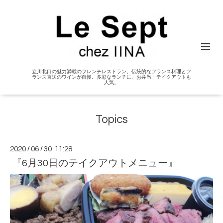
立川北口の魅力満載のフレンチレストラン。伝統的なフランス料理とフ
ランス直送のワインが自慢。多彩なランチに、お弁当・テイクアウトも
人気。
Topics
2020
/
06
/
30 11:28
『6月30日のテイクアウトメニュー』