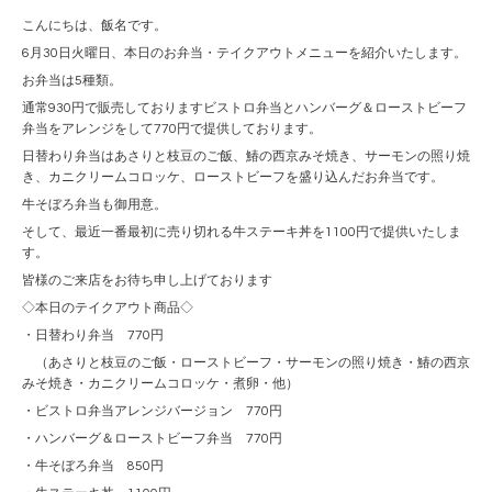
こんにちは、飯名です。
6月30日火曜日、本日のお弁当・テイクアウトメニューを紹介いたします。
お弁当は5種類。
通常930円で販売しておりますビストロ弁当とハンバーグ＆ローストビーフ
弁当をアレンジをして770円で提供しております。
日替わり弁当はあさりと枝豆のご飯、鰆の西京みそ焼き、サーモンの照り焼
き、カニクリームコロッケ、ローストビーフを盛り込んだお弁当です。
牛そぼろ弁当も御用意。
そして、最近一番最初に売り切れる牛ステーキ丼を1100円で提供いたしま
す。
皆様のご来店をお待ち申し上げております
◇本日のテイクアウト商品◇
・日替わり弁当 770円
（あさりと枝豆のご飯・ローストビーフ・サーモンの照り焼き・鰆の西京
みそ焼き・カニクリームコロッケ・煮卵・他）
・ビストロ弁当アレンジバージョン 770円
・ハンバーグ＆ローストビーフ弁当 770円
・牛そぼろ弁当 850円