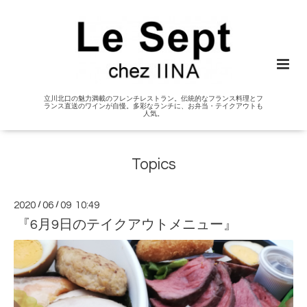
立川北口の魅力満載のフレンチレストラン。伝統的なフランス料理とフ
ランス直送のワインが自慢。多彩なランチに、お弁当・テイクアウトも
人気。
Topics
2020
/
06
/
09 10:49
『6月9日のテイクアウトメニュー』