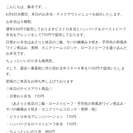
こんにちは、飯名です。。
6月9日火曜日、本日のお弁当・テイクアウトメニューを紹介いたします。
お弁当は５種類。
通常930円で販売しておりますビストロ弁当とハンバーグ＆ローストビーフ
弁当をアレンジをして770円で提供しております。
日替わり弁当はあさりと枝豆のご飯、サバの幽庵みそ焼き、手羽先の和風赤
ワイン煮込み、煮卵、カニクリームコロッケ、ローストビーフを盛り込んだ
お弁当です。
ちょっといいのり弁も御用意。
そして、最近一番最初に売り切れる牛ステーキ丼を1100円で提供いたしま
す。
皆様のご来店をお待ち申し上げております
◇本日のテイクアウト商品◇
・日替わり弁当 770円
（あさりと枝豆のご飯・ローストビーフ・手羽先の和風赤ワイン煮込み・
サバの幽庵みそ焼き・カニクリームコロッケ・煮卵・他）
・ビストロ弁当アレンジバージョン 770円
・ハンバーグ＆ローストビーフ弁当 770円
・ちょっといいのり弁 980円