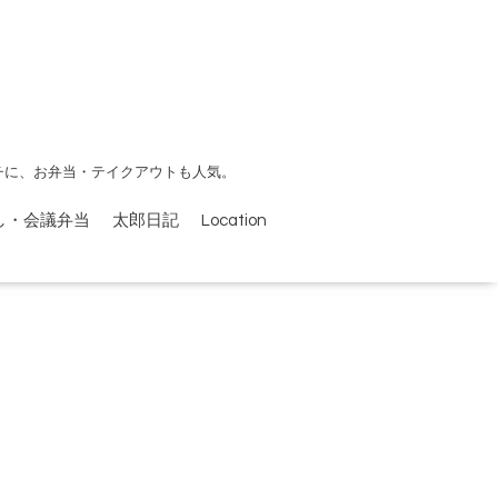
チに、お弁当・テイクアウトも人気。
し・会議弁当
太郎日記
Location