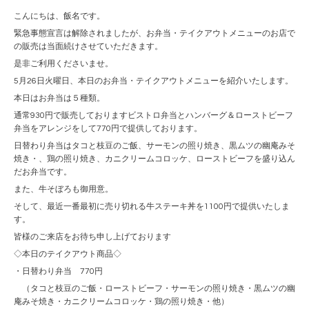
こんにちは、飯名です。
緊急事態宣言は解除されましたが、お弁当・テイクアウトメニューのお店で
の販売は当面続けさせていただきます。
是非ご利用くださいませ。
5月26日火曜日、本日のお弁当・テイクアウトメニューを紹介いたします。
本日はお弁当は５種類。
通常930円で販売しておりますビストロ弁当とハンバーグ＆ローストビーフ
弁当をアレンジをして770円で提供しております。
日替わり弁当はタコと枝豆のご飯、サーモンの照り焼き、黒ムツの幽庵みそ
焼き・、鶏の照り焼き、カニクリームコロッケ、ローストビーフを盛り込ん
だお弁当です。
また、牛そぼろも御用意。
そして、最近一番最初に売り切れる牛ステーキ丼を1100円で提供いたしま
す。
皆様のご来店をお待ち申し上げております
◇本日のテイクアウト商品◇
・日替わり弁当 770円
（タコと枝豆のご飯・ローストビーフ・サーモンの照り焼き・黒ムツの幽
庵みそ焼き・カニクリームコロッケ・鶏の照り焼き・他）