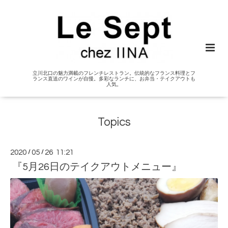
立川北口の魅力満載のフレンチレストラン。伝統的なフランス料理とフ
ランス直送のワインが自慢。多彩なランチに、お弁当・テイクアウトも
人気。
Topics
2020
/
05
/
26 11:21
『5月26日のテイクアウトメニュー』