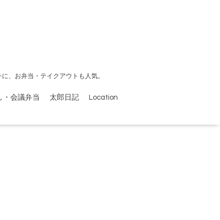
チに、お弁当・テイクアウトも人気。
し・会議弁当
太郎日記
Location