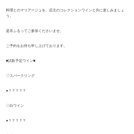
料理とのマリアージュを、店主のコレクションワインと共に楽しみましょ
う。
是非ふるってご参加くださいませ。
ご予約をお待ち申し上げております。
■試飲予定ワイン■
◇スパークリング
●？？？？？
◇白ワイン
●？？？？？