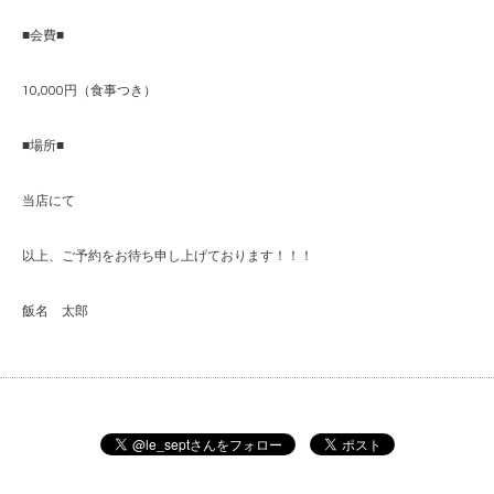
■会費■
10,000円（食事つき）
■場所■
当店にて
以上、ご予約をお待ち申し上げております！！！
飯名 太郎