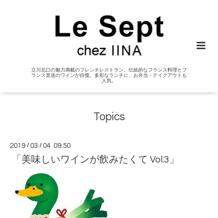
立川北口の魅力満載のフレンチレストラン。伝統的なフランス料理とフ
ランス直送のワインが自慢。多彩なランチに、お弁当・テイクアウトも
人気。
Topics
2019
/
03
/
04 09:50
「美味しいワインが飲みたくて Vol.3」