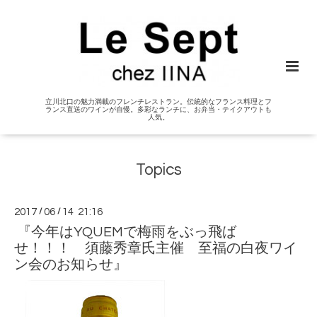
立川北口の魅力満載のフレンチレストラン。伝統的なフランス料理とフ
ランス直送のワインが自慢。多彩なランチに、お弁当・テイクアウトも
人気。
Topics
2017
/
06
/
14 21:16
『今年はYQUEMで梅雨をぶっ飛ば
せ！！！ 須藤秀章氏主催 至福の白夜ワイ
ン会のお知らせ』