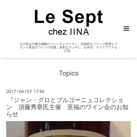
立川北口の魅力満載のフレンチレストラン。伝統的なフランス料理とフ
ランス直送のワインが自慢。多彩なランチに、お弁当・テイクアウトも
人気。
Topics
2017
/
04
/
07 17:54
『ジャン・グロとブルゴーニュコレクショ
ン 須藤秀章氏主催 至福のワイン会のお知
らせ