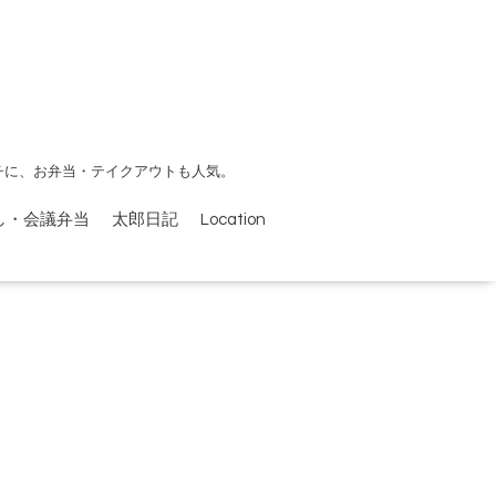
チに、お弁当・テイクアウトも人気。
し・会議弁当
太郎日記
Location