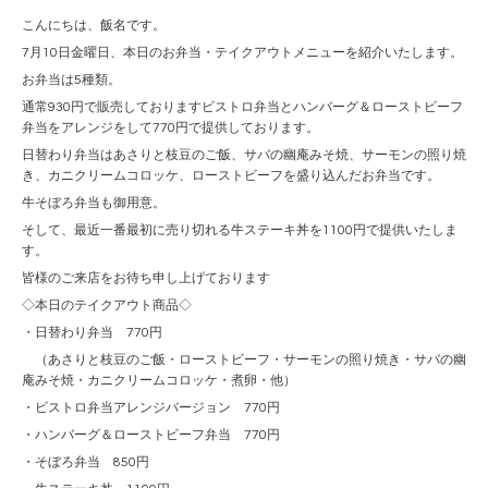
こんにちは、飯名です。
7月10日金曜日、本日のお弁当・テイクアウトメニューを紹介いたします。
お弁当は5種類。
通常930円で販売しておりますビストロ弁当とハンバーグ＆ローストビーフ
弁当をアレンジをして770円で提供しております。
日替わり弁当はあさりと枝豆のご飯、サバの幽庵みそ焼、サーモンの照り焼
き、カニクリームコロッケ、ローストビーフを盛り込んだお弁当です。
牛そぼろ弁当も御用意。
そして、最近一番最初に売り切れる牛ステーキ丼を1100円で提供いたしま
す。
皆様のご来店をお待ち申し上げております
◇本日のテイクアウト商品◇
・日替わり弁当 770円
（あさりと枝豆のご飯・ローストビーフ・サーモンの照り焼き・サバの幽
庵みそ焼・カニクリームコロッケ・煮卵・他）
・ビストロ弁当アレンジバージョン 770円
・ハンバーグ＆ローストビーフ弁当 770円
・そぼろ弁当 850円