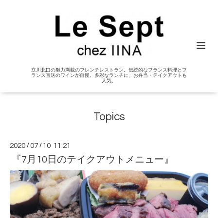
立川北口の魅力満載のフレンチレストラン。伝統的なフランス料理とフ
ランス直送のワインが自慢。多彩なランチに、お弁当・テイクアウトも
人気。
Topics
2020
/
07
/
10 11:21
『7月10日のテイクアウトメニュー』