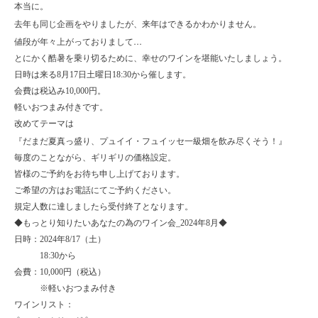
本当に。
去年も同じ企画をやりましたが、来年はできるかわかりません。
値段が年々上がっておりまして…
とにかく酷暑を乗り切るために、幸せのワインを堪能いたしましょう。
日時は来る
8
月
17
日土曜日
18:30
から催します。
会費は税込み
10,000
円。
軽いおつまみ付きです。
改めてテーマは
だまだ夏真っ盛り、プュイイ・フュイッセ一級畑を飲み尽くそう！
『
』
毎度のことながら、ギリギリの価格設定。
皆様のご予約をお待ち申し上げております。
ご希望の方はお電話にてご予約ください。
規定人数に達しましたら受付終了となります。
◆
もっとり知りたいあなたの為のワイン会
_2024
年
8
月◆
日時：
2024
年
8/17
（土）
18:30
から
会費：
10,000
円（税込）
※軽いおつまみ付き
ワインリスト：