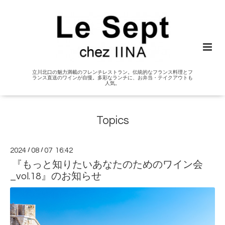
立川北口の魅力満載のフレンチレストラン。伝統的なフランス料理とフ
ランス直送のワインが自慢。多彩なランチに、お弁当・テイクアウトも
人気。
Topics
2024
/
08
/
07 16:42
『もっと知りたいあなたのためのワイン会
_vol.18』のお知らせ