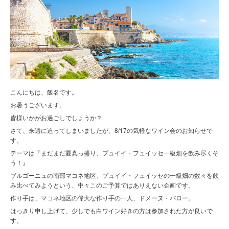
こんにちは、飯名です。
お暑うございます。
皆様いかがお過ごしでしょうか？
さて、来週に迫ってしまいましたが、8/17の気軽なワイン会のお知らせで
す。
テーマは『まだまだ夏真っ盛り、プュイイ・フュイッセ一級畑を飲み尽くそ
う！』
ブルゴーニュの南部マコネ地区、プュイイ・フュイッセの一級畑の数々を飲
み比べてみようという、中々このご予算ではありえない企画です。
作り手は、マコネ地区の偉大な作り手の一人、ドメーヌ・バロー。
はっきり申し上げて、少しでも白ワイン好きの方は参加された方が良いで
す。