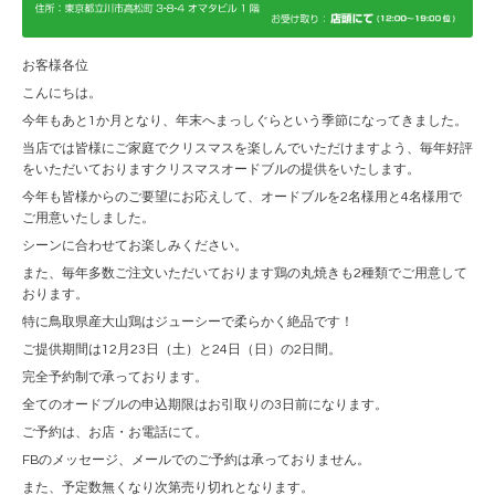
お客様各位
こんにちは。
今年もあと1か月となり、年末へまっしぐらという季節になってきました。
当店では皆様にご家庭でクリスマスを楽しんでいただけますよう、毎年好評
をいただいておりますクリスマスオードブルの提供をいたします。
今年も皆様からのご要望にお応えして、オードブルを2名様用と4名様用で
ご用意いたしました。
シーンに合わせてお楽しみください。
また、毎年多数ご注文いただいております鶏の丸焼きも2種類でご用意して
おります。
特に鳥取県産大山鶏はジューシーで柔らかく絶品です！
ご提供期間は12月23日（土）と24日（日）の2日間。
完全予約制で承っております。
全てのオードブルの申込期限はお引取りの3日前になります。
ご予約は、お店・お電話にて。
FBのメッセージ、メールでのご予約は承っておりません。
また、予定数無くなり次第売り切れとなります。