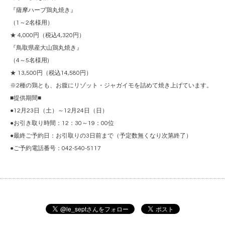
『薩摩ハーブ鶏丸焼き』
（1～2名様用）
★ 4,000円（税込4,320円）
『鳥取県産大山鶏丸焼き』
（4～5名様用)
★ 13,500円（税込14,580円）
※2種の鶏とも、お腹にリゾット・ジャガイモを詰めて焼き上げています。
■提供期間■
●12月23日（土）～12月24日（日）
●お引き取り時間：12：30～19：00位
●最終ご予約日：お引取りの3日前まで（予定数無くなり次第終了）
●ご予約電話番号：042-540-5117