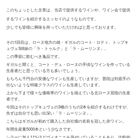
このちょっとした文章は、当店で提供するワインや、ワイン会で提供
するワインを紹介するエッセイのようなものです。
少しでも皆様に興味を持っていただければと思っております。
その1回目は、ローヌ地方の雄・ギガルのコート・ロティ、トップキ
ュヴェ3姉妹の「ラ・トゥルク」と「ラ・ムーリンヌ」。
この季節に飲むべき逸品です。
ギガルと聞くと、コート・デュ・ローヌの手頃なワインを作っている
生産者だと思っている方も多いでしょう。
もちろん千円台の安価なワインも生産していますが、普段は到底手の
出ないような特級クラスのワインも生産しています。
上から下まで様々な価格帯のワインを揃えている北ローヌ屈指の生産
者です。
今回はそのトップキュヴェの3種のうちの2本を紹介するわけですが、
先ずは自分でも思い出深い「ラ・ムーリンヌ」。
こちらはギガルが初めて購入した自社畑の名前を冠した赤ワイン。
年間生産量5000本という少なさです。
シラーに加え11%ほどヴィオニエを混ぜいていることもあり、比較的