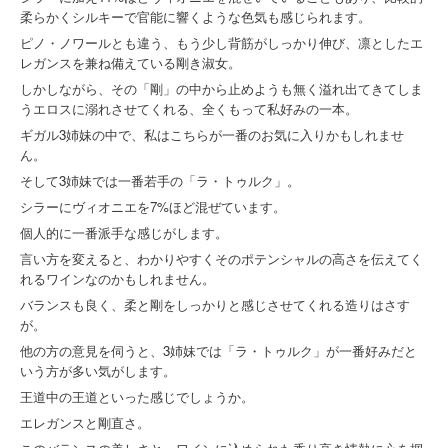
柔らかくシルキーで官能に響くような色気も感じられます。
ピノ・ノワールとも違う、もう少し背筋がしっかり伸び、凛としたエ
レガンスを兼ね備えている剛き淑女。
しかしながら、その「剛」の中から止めようも無く溢れ出てきてしま
うエロスに溺れさせてくれる、全くもって私好みの一本。
ギガル3姉妹の中で、私はこちらが一番のお気に入りかもしれませ
ん。
そして3姉妹では一番若手の「ラ・トゥルク」。
シラーにヴィオニエを7%ほど混ぜています。
個人的に一番派手な感じがします。
言い方を変えると、わかりやすくそのポテンシャルの高さを伝えてく
れるワインなのかもしれません。
バランスも良く、柔と剛をしっかりと感じさせてくれる造りはさす
が。
他の方の意見を伺うと、3姉妹では「ラ・トゥルク」が一番好みだと
いう方が多い気がします。
王道中の王道といった感じでしょうか。
エレガンスと剛直さ。