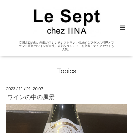
立川北口の魅力満載のフレンチレストラン。伝統的なフランス料理とフ
ランス直送のワインが自慢。多彩なランチに、お弁当・テイクアウトも
人気。
Topics
2023
/
11
/
21 20:07
ワインの中の風景