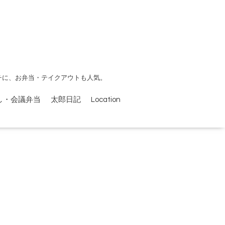
チに、お弁当・テイクアウトも人気。
し・会議弁当
太郎日記
Location