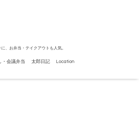
チに、お弁当・テイクアウトも人気。
し・会議弁当
太郎日記
Location