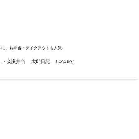
チに、お弁当・テイクアウトも人気。
し・会議弁当
太郎日記
Location