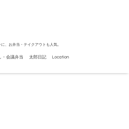
チに、お弁当・テイクアウトも人気。
し・会議弁当
太郎日記
Location