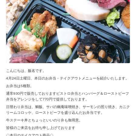
こんにちは、飯名です。
4月24日土曜日、本日のお弁当・テイクアウトメニューを紹介いたします。
お弁当は5種類。
通常930円で販売しておりますビストロ弁当とハンバーグ＆ローストビーフ
弁当をアレンジをして770円で提供しております。
日替わり弁当は、鯛飯、サバの幽庵味噌焼き、サーモンの照り焼き、カニク
リームコロッケ、ローストビーフを盛り込んだお弁当です。
牛ステーキ丼とちょっといいのり弁も御用意。
皆様のご来店をお待ち申し上げております
◇本日のテイクアウト商品◇