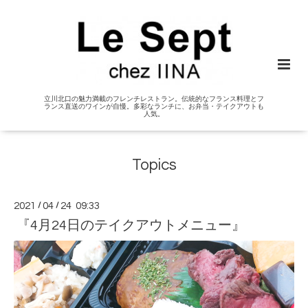
立川北口の魅力満載のフレンチレストラン。伝統的なフランス料理とフ
ランス直送のワインが自慢。多彩なランチに、お弁当・テイクアウトも
人気。
Topics
2021
/
04
/
24 09:33
『4月24日のテイクアウトメニュー』