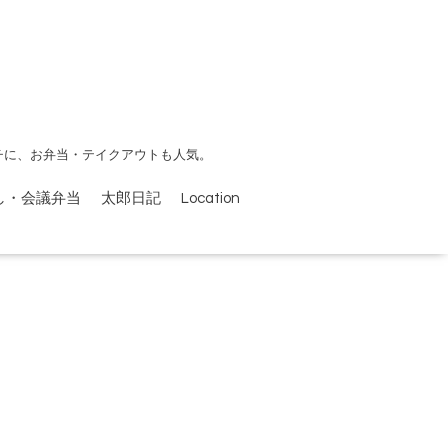
チに、お弁当・テイクアウトも人気。
し・会議弁当
太郎日記
Location