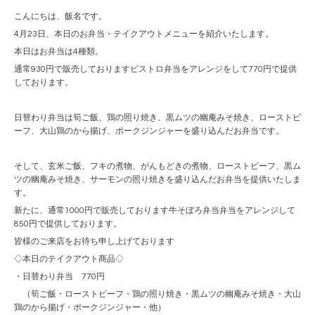
こんにちは、飯名です。
4月23日、本日のお弁当・テイクアウトメニューを紹介いたします。
本日はお弁当は4種類。
通常930円で販売しておりますビストロ弁当をアレンジをして770円で提供
しております。
日替わり弁当は筍ご飯、鶏の照り焼き、黒ムツの幽庵みそ焼き、ローストビ
ーフ、大山鶏のから揚げ、ポークジンジャーを盛り込んだお弁当です。
そして、玄米ご飯、フキの煮物、がんもどきの煮物、ローストビーフ、黒ム
ツの幽庵みそ焼き、サーモンの照り焼きを盛り込んだお弁当を提供いたしま
す。
新たに、通常1000円で販売しております牛そぼろ弁当弁当をアレンジして
850円で提供しております。
皆様のご来店をお待ち申し上げております
◇本日のテイクアウト商品◇
・日替わり弁当 770円
（筍ご飯・ローストビーフ・鶏の照り焼き・黒ムツの幽庵みそ焼き・大山
鶏のから揚げ・ポークジンジャー・他）