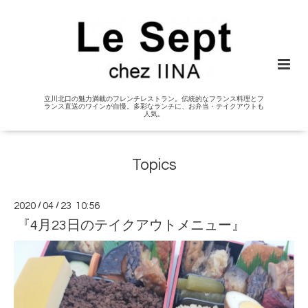
立川北口の魅力満載のフレンチレストラン。伝統的なフランス料理とフ
ランス直送のワインが自慢。多彩なランチに、お弁当・テイクアウトも
人気。
Topics
2020
/
04
/
23 10:56
『4月23日のテイクアウトメニュー』