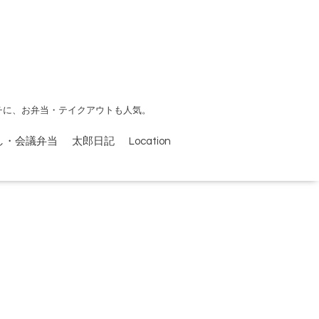
チに、お弁当・テイクアウトも人気。
し・会議弁当
太郎日記
Location