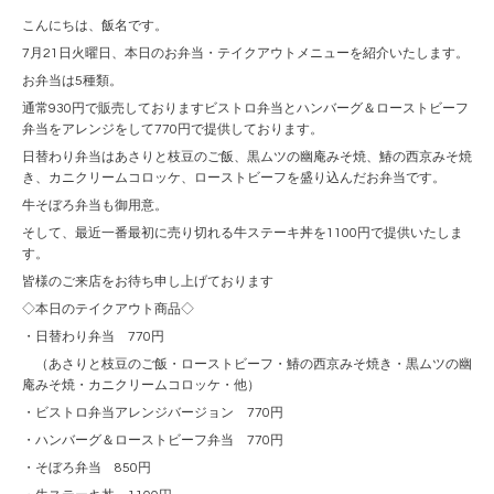
こんにちは、飯名です。
7月21日火曜日、本日のお弁当・テイクアウトメニューを紹介いたします。
お弁当は5種類。
通常930円で販売しておりますビストロ弁当とハンバーグ＆ローストビーフ
弁当をアレンジをして770円で提供しております。
日替わり弁当はあさりと枝豆のご飯、黒ムツの幽庵みそ焼、鰆の西京みそ焼
き、カニクリームコロッケ、ローストビーフを盛り込んだお弁当です。
牛そぼろ弁当も御用意。
そして、最近一番最初に売り切れる牛ステーキ丼を1100円で提供いたしま
す。
皆様のご来店をお待ち申し上げております
◇本日のテイクアウト商品◇
・日替わり弁当 770円
（あさりと枝豆のご飯・ローストビーフ・鰆の西京みそ焼き・黒ムツの幽
庵みそ焼・カニクリームコロッケ・他）
・ビストロ弁当アレンジバージョン 770円
・ハンバーグ＆ローストビーフ弁当 770円
・そぼろ弁当 850円