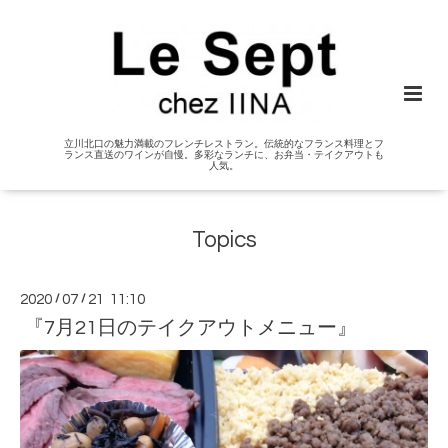
立川北口の魅力満載のフレンチレストラン。伝統的なフランス料理とフ
ランス直送のワインが自慢。多彩なランチに、お弁当・テイクアウトも
人気。
Topics
2020
/
07
/
21 11:10
『7月21日のテイクアウトメニュー』