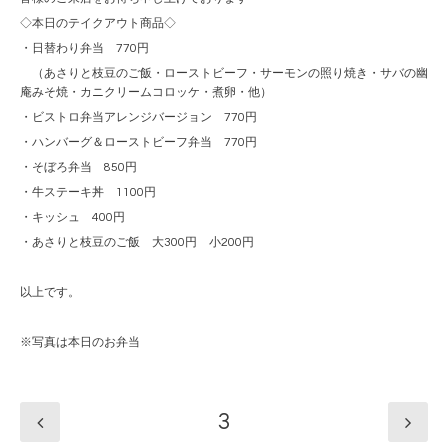
◇本日のテイクアウト商品◇
・日替わり弁当 770円
（あさりと枝豆のご飯・ローストビーフ・サーモンの照り焼き・サバの幽
庵みそ焼・カニクリームコロッケ・煮卵・他）
・ビストロ弁当アレンジバージョン 770円
・ハンバーグ＆ローストビーフ弁当 770円
・そぼろ弁当 850円
・牛ステーキ丼 1100円
・キッシュ 400円
・あさりと枝豆のご飯 大300円 小200円
以上です。
※写真は本日のお弁当
3