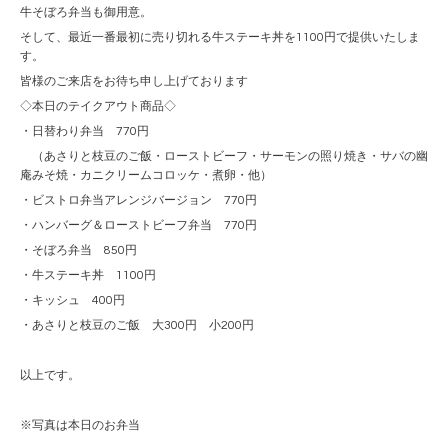
牛そぼろ弁当も御用意。
そして、最近一番最初に売り切れる牛ステーキ丼を1100円で提供いたしま
す。
皆様のご来店をお待ち申し上げております
◇本日のテイクアウト商品◇
・日替わり弁当 770円
（あさりと枝豆のご飯・ローストビーフ・サーモンの照り焼き・サバの幽
庵みそ焼・カニクリームコロッケ・煮卵・他）
・ビストロ弁当アレンジバージョン 770円
・ハンバーグ＆ローストビーフ弁当 770円
・そぼろ弁当 850円
・牛ステーキ丼 1100円
・キッシュ 400円
・あさりと枝豆のご飯 大300円 小200円
以上です。
※写真は本日のお弁当