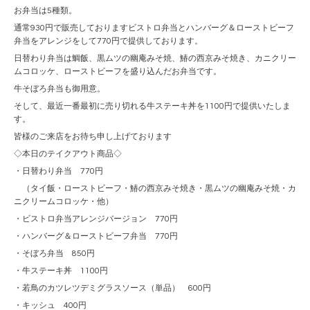
お弁当は5種類。
通常930円で販売しておりますビストロ弁当とハンバーグ＆ローストビーフ
弁当をアレンジをして770円で提供しております。
日替わり弁当は鯛飯、黒ムツの幽庵みそ焼、鰆の西京みそ焼き、カニクリー
ムコロッケ、ローストビーフを盛り込んだお弁当です。
牛そぼろ弁当も御用意。
そして、最近一番最初に売り切れる牛ステーキ丼を1100円で提供いたしま
す。
皆様のご来店をお待ち申し上げております
◇本日のテイクアウト商品◇
・日替わり弁当 770円
（タイ飯・ローストビーフ・鰆の西京みそ焼き・黒ムツの幽庵みそ焼・カ
ニクリームコロッケ・他）
・ビストロ弁当アレンジバージョン 770円
・ハンバーグ＆ローストビーフ弁当 770円
・そぼろ弁当 850円
・牛ステーキ丼 1100円
・若鳥のカツレツデミグラスソース（単品） 600円
・キッシュ 400円