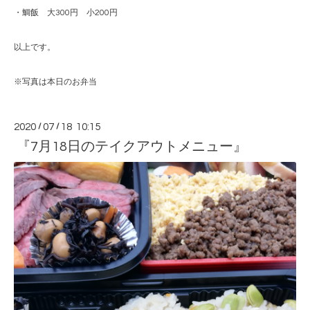
・鯛飯 大300円 小200円
以上です。
※写真は本日のお弁当
2020
/
07
/
18 10:15
『7月18日のテイクアウトメニュー』