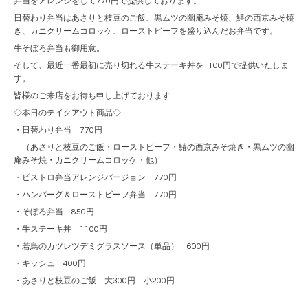
弁当をアレンジをして770円で提供しております。
日替わり弁当はあさりと枝豆のご飯、黒ムツの幽庵みそ焼、鰆の西京みそ焼
き、カニクリームコロッケ、ローストビーフを盛り込んだお弁当です。
牛そぼろ弁当も御用意。
そして、最近一番最初に売り切れる牛ステーキ丼を1100円で提供いたしま
す。
皆様のご来店をお待ち申し上げております
◇本日のテイクアウト商品◇
・日替わり弁当 770円
（あさりと枝豆のご飯・ローストビーフ・鰆の西京みそ焼き・黒ムツの幽
庵みそ焼・カニクリームコロッケ・他）
・ビストロ弁当アレンジバージョン 770円
・ハンバーグ＆ローストビーフ弁当 770円
・そぼろ弁当 850円
・牛ステーキ丼 1100円
・若鳥のカツレツデミグラスソース（単品） 600円
・キッシュ 400円
・あさりと枝豆のご飯 大300円 小200円