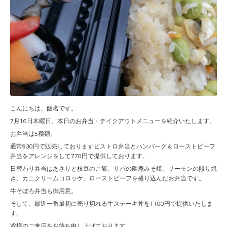
こんにちは、飯名です。
7月16日木曜日、本日のお弁当・テイクアウトメニューを紹介いたします。
お弁当は5種類。
通常930円で販売しておりますビストロ弁当とハンバーグ＆ローストビーフ
弁当をアレンジをして770円で提供しております。
日替わり弁当はあさりと枝豆のご飯、サバの幽庵みそ焼、サーモンの照り焼
き、カニクリームコロッケ、ローストビーフを盛り込んだお弁当です。
牛そぼろ弁当も御用意。
そして、最近一番最初に売り切れる牛ステーキ丼を1100円で提供いたしま
す。
皆様のご来店をお待ち申し上げております