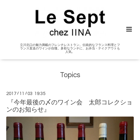
立川北口の魅力満載のフレンチレストラン。伝統的なフランス料理とフ
ランス直送のワインが自慢。多彩なランチに、お弁当・テイクアウトも
人気。
Topics
2017
/
11
/
03 19:35
『今年最後の〆のワイン会 太郎コレクショ
ンのお知らせ』