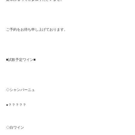
ご予約をお待ち申し上げております。
■試飲予定ワイン■
◇シャンパーニュ
●？？？？？
◇白ワイン