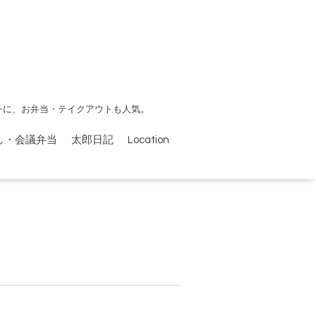
チに、お弁当・テイクアウトも人気。
し・会議弁当
太郎日記
Location